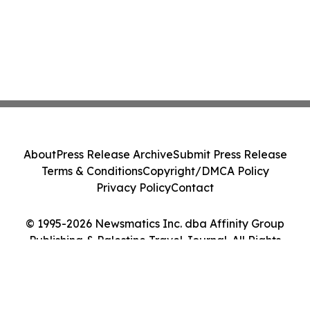
About
Press Release Archive
Submit Press Release
Terms & Conditions
Copyright/DMCA Policy
Privacy Policy
Contact
© 1995-2026 Newsmatics Inc. dba Affinity Group
Publishing & Palestine Travel Journal. All Rights
Reserved.
Cookie Settings / Your Privacy Choices